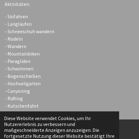
Aktivitäten:
- Skifahren
- Langlaufen
- Schneeschuh wandern
- Rodeln
- Wandern
- Mountainbiken
- Paragliden
- Schwimmen
- Bogenschießen
- Hochseilgarten
- Canyoning
- Rafting
- Kutschenfahrt
Diese Website verwendet Cookies, um Ihr
Nutzererlebnis zu verbessern und
maßgeschneiderte Anzeigen anzuzeigen. Die
fortgesetzte Nutzung dieser Website bestätigt Ihre
F
I