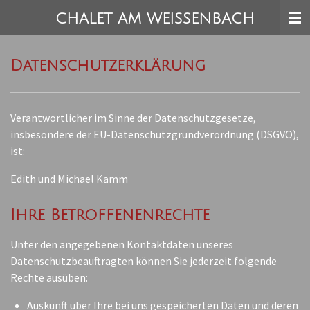
Zum
CHALET AM WEISSENBACH
Hauptinhalt
springen
Datenschutzerklärung
Verantwortlicher im Sinne der Datenschutzgesetze,
insbesondere der EU-Datenschutzgrundverordnung (DSGVO),
ist:
Edith und Michael Kamm
Ihre Betroffenenrechte
Unter den angegebenen Kontaktdaten unseres
Datenschutzbeauftragten können Sie jederzeit folgende
Rechte ausüben:
Auskunft über Ihre bei uns gespeicherten Daten und deren