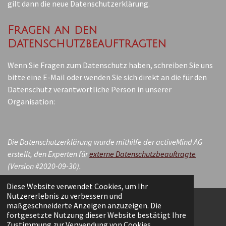
gilt dann die neue Datenschutzerklärung.
Fragen an den
Datenschutzbeauftragten
Wenn Sie Fragen zum Datenschutz haben, schreiben Sie uns
bitte eine E-Mail oder wenden Sie sich direkt an die für den
Datenschutz verantwortliche Person in unserer
Organisation:
Die Datenschutzerklärung wurde mithilfe der activeMind AG
erstellt, den Experten für
externe Datenschutzbeauftragte
(Version #2020-09-30).
Diese Website verwendet Cookies, um Ihr
Nutzererlebnis zu verbessern und
maßgeschneiderte Anzeigen anzuzeigen. Die
fortgesetzte Nutzung dieser Website bestätigt Ihre
F
I
Zustimmung zur Verwendung von Cookies.