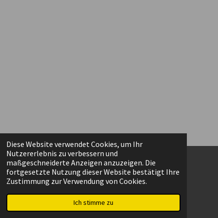
Diese Website verwendet Cookies, um Ihr
Nutzererlebnis zu verbessern und
maßgeschneiderte Anzeigen anzuzeigen. Die
fortgesetzte Nutzung dieser Website bestätigt Ihre
F
I
Zustimmung zur Verwendung von Cookies.
a
n
© 2022 - 2026 Chalet am Weißenbach
c
s
Mit Unterstützung von
Webador
Ich stimme zu
e
t
b
a